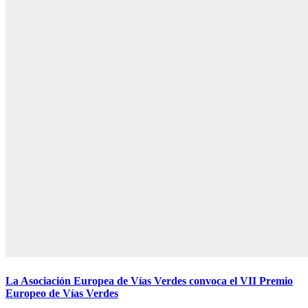
La Asociación Europea de Vías Verdes convoca el VII Premio
Europeo de Vías Verdes