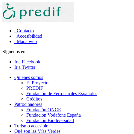
Contacto
Accesibilidad
Mapa web
Síguenos en
Ir a Facebook
Ir a Twitter
Quienes somos
El Proyecto
PREDIF
Fundación de Ferrocarriles Españoles
Créditos
Patrocinadores
Fundación ONCE
Fundación Vodafone España
Fundación Biodiversidad
Turismo accesible
Qué son las Vías Verdes