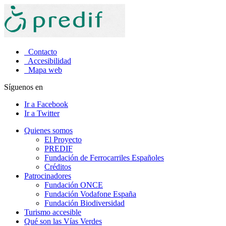
Contacto
Accesibilidad
Mapa web
Síguenos en
Ir a Facebook
Ir a Twitter
Quienes somos
El Proyecto
PREDIF
Fundación de Ferrocarriles Españoles
Créditos
Patrocinadores
Fundación ONCE
Fundación Vodafone España
Fundación Biodiversidad
Turismo accesible
Qué son las Vías Verdes