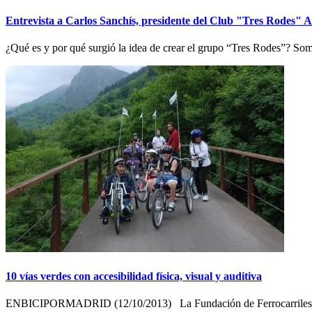
Entrevista a Carlos Sanchís, presidente del Club "Tres Rodes" 
¿Qué es y por qué surgió la idea de crear el grupo “Tres Rodes”? So
10 vías verdes con accesibilidad física, visual y auditiva
ENBICIPORMADRID (12/10/2013) La Fundación de Ferrocarriles Espa