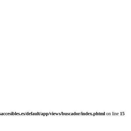
ccesibles.es/default/app/views/buscador/index.phtml
on line
15