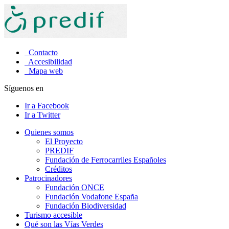
Contacto
Accesibilidad
Mapa web
Síguenos en
Ir a Facebook
Ir a Twitter
Quienes somos
El Proyecto
PREDIF
Fundación de Ferrocarriles Españoles
Créditos
Patrocinadores
Fundación ONCE
Fundación Vodafone España
Fundación Biodiversidad
Turismo accesible
Qué son las Vías Verdes