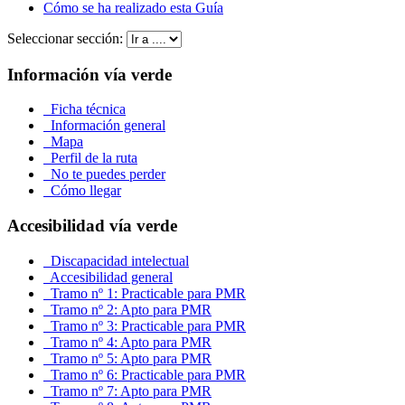
Cómo se ha realizado esta Guía
Seleccionar sección:
Información vía verde
Ficha técnica
Información general
Mapa
Perfil de la ruta
No te puedes perder
Cómo llegar
Accesibilidad vía verde
Discapacidad intelectual
Accesibilidad general
Tramo nº 1: Practicable para PMR
Tramo nº 2: Apto para PMR
Tramo nº 3: Practicable para PMR
Tramo nº 4: Apto para PMR
Tramo nº 5: Apto para PMR
Tramo nº 6: Practicable para PMR
Tramo nº 7: Apto para PMR