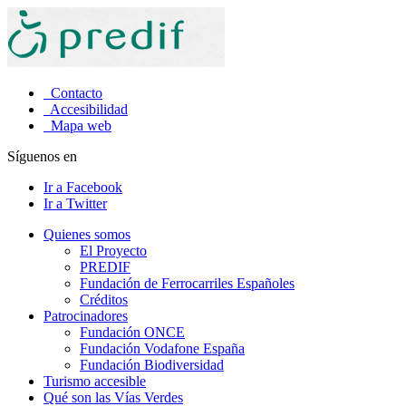
Contacto
Accesibilidad
Mapa web
Síguenos en
Ir a Facebook
Ir a Twitter
Quienes somos
El Proyecto
PREDIF
Fundación de Ferrocarriles Españoles
Créditos
Patrocinadores
Fundación ONCE
Fundación Vodafone España
Fundación Biodiversidad
Turismo accesible
Qué son las Vías Verdes