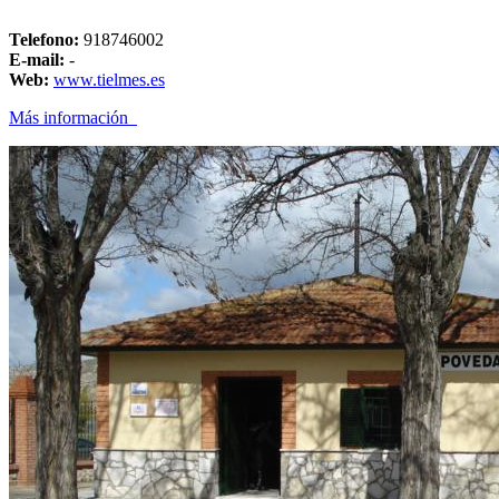
Telefono:
918746002
E-mail:
-
Web:
www.tielmes.es
Más información