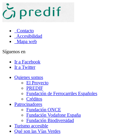
Contacto
Accesibilidad
Mapa web
Síguenos en
Ir a Facebook
Ir a Twitter
Quienes somos
El Proyecto
PREDIF
Fundación de Ferrocarriles Españoles
Créditos
Patrocinadores
Fundación ONCE
Fundación Vodafone España
Fundación Biodiversidad
Turismo accesible
Qué son las Vías Verdes