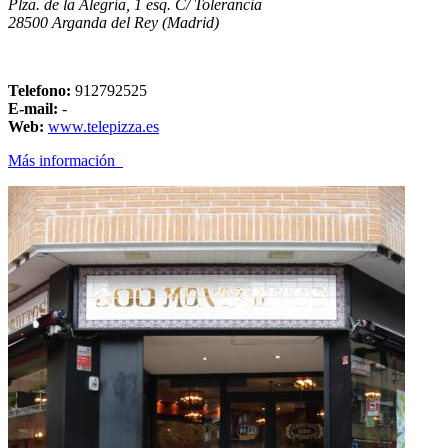
Plza. de la Alegría, 1 esq. C/ Tolerancia
28500 Arganda del Rey (Madrid)
Telefono:
912792525
E-mail:
-
Web:
www.telepizza.es
Más información