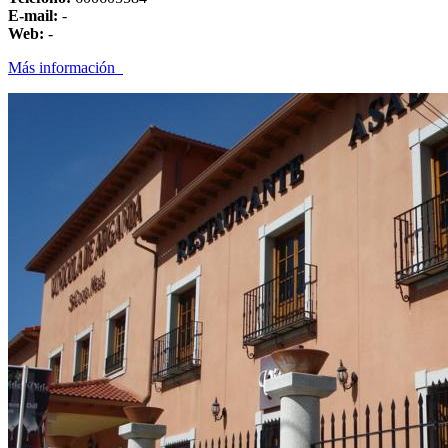
E-mail:
-
Web:
-
Más información