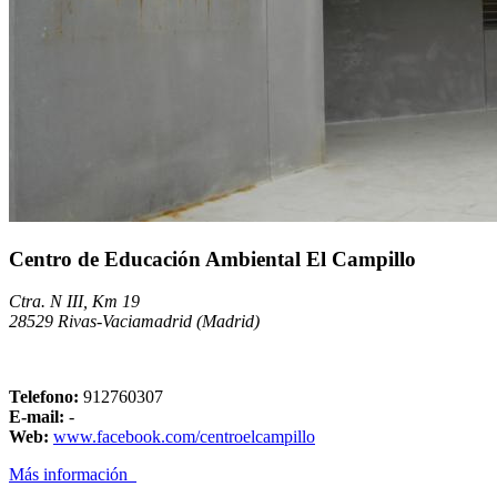
Centro de Educación Ambiental El Campillo
Ctra. N III, Km 19
28529 Rivas-Vaciamadrid (Madrid)
Telefono:
912760307
E-mail:
-
Web:
www.facebook.com/centroelcampillo
Más información