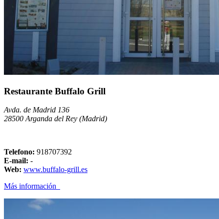
Restaurante Buffalo Grill
Avda. de Madrid 136
28500 Arganda del Rey (Madrid)
Telefono:
918707392
E-mail:
-
Web:
www.buffalo-grill.es
Más información