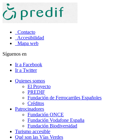
Contacto
Accesibilidad
Mapa web
Síguenos en
Ir a Facebook
Ir a Twitter
Quienes somos
El Proyecto
PREDIF
Fundación de Ferrocarriles Españoles
Créditos
Patrocinadores
Fundación ONCE
Fundación Vodafone España
Fundación Biodiversidad
Turismo accesible
Qué son las Vías Verdes