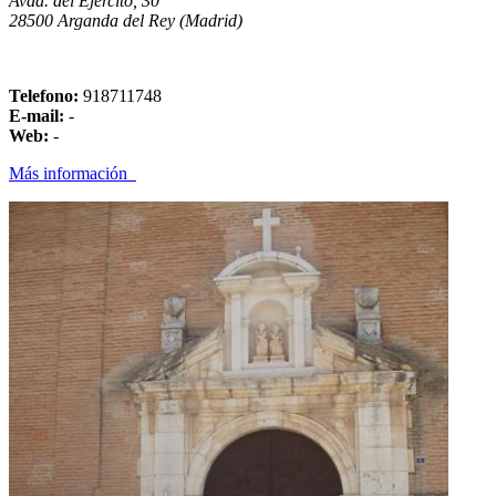
Avda. del Ejercito, 30
28500 Arganda del Rey (Madrid)
Telefono:
918711748
E-mail:
-
Web:
-
Más información