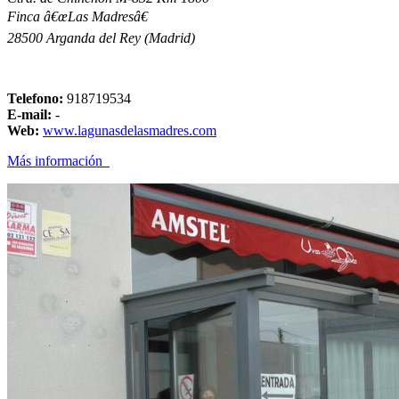
Finca â€œLas Madresâ€
28500 Arganda del Rey (Madrid)
Telefono:
918719534
E-mail:
-
Web:
www.lagunasdelasmadres.com
Más información