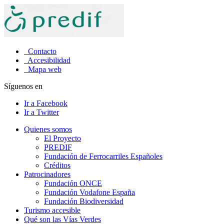
Contacto
Accesibilidad
Mapa web
Síguenos en
Ir a Facebook
Ir a Twitter
Quienes somos
El Proyecto
PREDIF
Fundación de Ferrocarriles Españoles
Créditos
Patrocinadores
Fundación ONCE
Fundación Vodafone España
Fundación Biodiversidad
Turismo accesible
Qué son las Vías Verdes